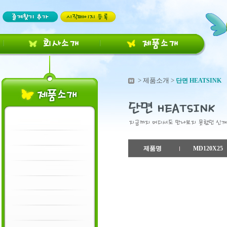
회
사
소
개
제
품
소
개
> 제품소개 >
단면 HEATSINK
제품명
MD120X25